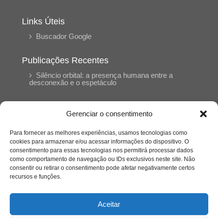
Links Úteis
Buscador Google
Publicações Recentes
Silêncio orbital: a presença humana entre a
desconexão e o espetáculo
A reinvenção do trabalho e o choque geracional:
Gerenciar o consentimento
uma análise crítica do mercado contemporâneo
em “Um Senhor Estagiário”
Para fornecer as melhores experiências, usamos tecnologias como
cookies para armazenar e/ou acessar informações do dispositivo. O
consentimento para essas tecnologias nos permitirá processar dados
O corpo como expressão do cuidado
como comportamento de navegação ou IDs exclusivos neste site. Não
psicológico: (En)Cena entrevista Eliz Dorneles
consentir ou retirar o consentimento pode afetar negativamente certos
recursos e funções.
Violência, saúde mental e a difícil construção do
acolhimento institucional: (En)cena entrevista
Aceitar
Izabella Ferreira dos Santos, Conselheira do
CRP-23