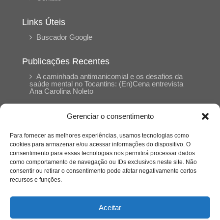
Links Úteis
Buscador Google
Publicações Recentes
A caminhada antimanicomial e os desafios da
saúde mental no Tocantins: (En)Cena entrevista
Ana Carolina Noleto
Gerenciar o consentimento
A Psicologia como espaço de cuidado para
mulheres: (En)Cena entrevista Rayla Soares
Para fornecer as melhores experiências, usamos tecnologias como
cookies para armazenar e/ou acessar informações do dispositivo. O
consentimento para essas tecnologias nos permitirá processar dados
Entre autocontrole e aprendizagem: o
como comportamento de navegação ou IDs exclusivos neste site. Não
desenvolvimento comportamental em Kung Fu
Panda
consentir ou retirar o consentimento pode afetar negativamente certos
recursos e funções.
Entre o prato saudável e o consumo
compulsivo: a contradição alimentar do brasileiro
Aceitar
contemporâneo