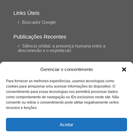
Links Úteis
Buscador Google
Publicações Recentes
Silêncio orbital: a presença humana entre a
desconexão e o espetáculo
A reinvenção do trabalho e o choque geracional:
Gerenciar o consentimento
uma análise crítica do mercado contemporâneo
em “Um Senhor Estagiário”
Para fornecer as melhores experiências, usamos tecnologias como
cookies para armazenar e/ou acessar informações do dispositivo. O
consentimento para essas tecnologias nos permitirá processar dados
O corpo como expressão do cuidado
como comportamento de navegação ou IDs exclusivos neste site. Não
psicológico: (En)Cena entrevista Eliz Dorneles
consentir ou retirar o consentimento pode afetar negativamente certos
recursos e funções.
Violência, saúde mental e a difícil construção do
acolhimento institucional: (En)cena entrevista
Aceitar
Izabella Ferreira dos Santos, Conselheira do
CRP-23