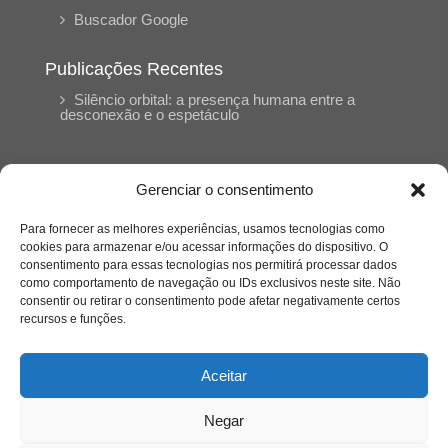
Buscador Google
Publicações Recentes
Silêncio orbital: a presença humana entre a
desconexão e o espetáculo
A reinvenção do trabalho e o choque geracional:
uma análise crítica do mercado contemporâneo
Gerenciar o consentimento
em “Um Senhor Estagiário”
Para fornecer as melhores experiências, usamos tecnologias como
cookies para armazenar e/ou acessar informações do dispositivo. O
O corpo como expressão do cuidado
consentimento para essas tecnologias nos permitirá processar dados
psicológico: (En)Cena entrevista Eliz Dorneles
como comportamento de navegação ou IDs exclusivos neste site. Não
consentir ou retirar o consentimento pode afetar negativamente certos
recursos e funções.
Violência, saúde mental e a difícil construção do
acolhimento institucional: (En)cena entrevista
Izabella Ferreira dos Santos, Conselheira do
Aceitar
CRP-23
Negar
Ser mulher, pensar gênero, enfrentar o mundo: