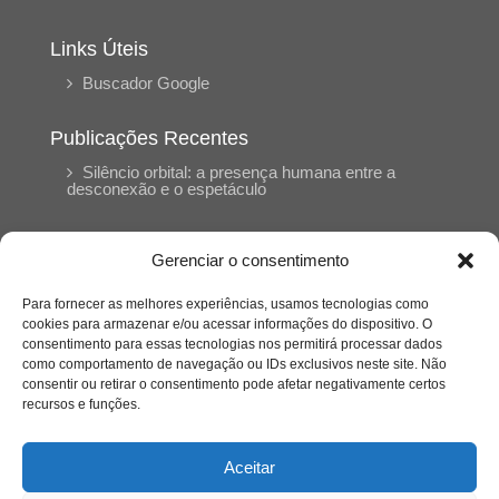
Links Úteis
Buscador Google
Publicações Recentes
Silêncio orbital: a presença humana entre a
desconexão e o espetáculo
A reinvenção do trabalho e o choque geracional:
Gerenciar o consentimento
uma análise crítica do mercado contemporâneo
em “Um Senhor Estagiário”
Para fornecer as melhores experiências, usamos tecnologias como
cookies para armazenar e/ou acessar informações do dispositivo. O
consentimento para essas tecnologias nos permitirá processar dados
O corpo como expressão do cuidado
como comportamento de navegação ou IDs exclusivos neste site. Não
psicológico: (En)Cena entrevista Eliz Dorneles
consentir ou retirar o consentimento pode afetar negativamente certos
recursos e funções.
Violência, saúde mental e a difícil construção do
acolhimento institucional: (En)cena entrevista
Aceitar
Izabella Ferreira dos Santos, Conselheira do
CRP-23