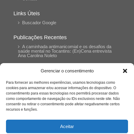
Links Úteis
Buscador Google
Publicações Recentes
A caminhada antimanicomial e os desafios da
saúde mental no Tocantins: (En)Cena entrevista
Ana Carolina Noleto
Gerenciar o consentimento
A Psicologia como espaço de cuidado para
mulheres: (En)Cena entrevista Rayla Soares
Para fornecer as melhores experiências, usamos tecnologias como
cookies para armazenar e/ou acessar informações do dispositivo. O
consentimento para essas tecnologias nos permitirá processar dados
Entre autocontrole e aprendizagem: o
como comportamento de navegação ou IDs exclusivos neste site. Não
desenvolvimento comportamental em Kung Fu
Panda
consentir ou retirar o consentimento pode afetar negativamente certos
recursos e funções.
Entre o prato saudável e o consumo
compulsivo: a contradição alimentar do brasileiro
Aceitar
contemporâneo