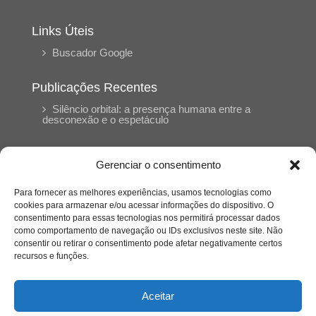
Links Úteis
Buscador Google
Publicações Recentes
Silêncio orbital: a presença humana entre a
desconexão e o espetáculo
A reinvenção do trabalho e o choque geracional:
Gerenciar o consentimento
uma análise crítica do mercado contemporâneo
em “Um Senhor Estagiário”
Para fornecer as melhores experiências, usamos tecnologias como
cookies para armazenar e/ou acessar informações do dispositivo. O
consentimento para essas tecnologias nos permitirá processar dados
O corpo como expressão do cuidado
como comportamento de navegação ou IDs exclusivos neste site. Não
psicológico: (En)Cena entrevista Eliz Dorneles
consentir ou retirar o consentimento pode afetar negativamente certos
recursos e funções.
Violência, saúde mental e a difícil construção do
acolhimento institucional: (En)cena entrevista
Aceitar
Izabella Ferreira dos Santos, Conselheira do
CRP-23