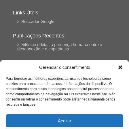
Links Úteis
Buscador Google
Publicações Recentes
Silêncio orbital: a presença humana entre a
desconexão e o espetáculo
A reinvenção do trabalho e o choque geracional:
Gerenciar o consentimento
uma análise crítica do mercado contemporâneo
em “Um Senhor Estagiário”
Para fornecer as melhores experiências, usamos tecnologias como
cookies para armazenar e/ou acessar informações do dispositivo. O
consentimento para essas tecnologias nos permitirá processar dados
O corpo como expressão do cuidado
como comportamento de navegação ou IDs exclusivos neste site. Não
psicológico: (En)Cena entrevista Eliz Dorneles
consentir ou retirar o consentimento pode afetar negativamente certos
recursos e funções.
Violência, saúde mental e a difícil construção do
acolhimento institucional: (En)cena entrevista
Aceitar
Izabella Ferreira dos Santos, Conselheira do
CRP-23