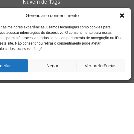
Nuvem de Tags
amor
caos
ansiedade
arte
CAPS
Gerenciar o consentimento
e o
cinema
covid-19
comportamento
corpo
er as melhores experiências, usamos tecnologias como cookies para
cultura
cuidado
crianca
depressao
/ou acessar informações do dispositivo. O consentimento para essas
família
educação
filme
entrevista
escola
o
 nos permitirá processar dados como comportamento de navegação ou IDs
se
jung
livro
freud
infância
insight
liberdade
este site. Não consentir ou retirar o consentimento pode afetar
mulher
loucura
morte
e certos recursos e funções.
luto
maternidade
hor
pandemia
psicanálise
psicologia
ceitar
Negar
Ver preferências
relato
redes sociais
o
saúde mental
saúde
a
sociedade
sexualidade
SUS
vida
tecnologia
trabalho
tempo
terapia
violência
nto
sta