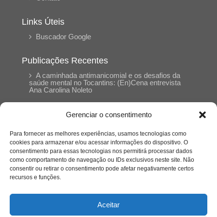
Links Úteis
Buscador Google
Publicações Recentes
A caminhada antimanicomial e os desafios da
saúde mental no Tocantins: (En)Cena entrevista
Ana Carolina Noleto
Gerenciar o consentimento
A Psicologia como espaço de cuidado para
mulheres: (En)Cena entrevista Rayla Soares
Para fornecer as melhores experiências, usamos tecnologias como
cookies para armazenar e/ou acessar informações do dispositivo. O
consentimento para essas tecnologias nos permitirá processar dados
Entre autocontrole e aprendizagem: o
como comportamento de navegação ou IDs exclusivos neste site. Não
desenvolvimento comportamental em Kung Fu
Panda
consentir ou retirar o consentimento pode afetar negativamente certos
recursos e funções.
Entre o prato saudável e o consumo
compulsivo: a contradição alimentar do brasileiro
Aceitar
contemporâneo