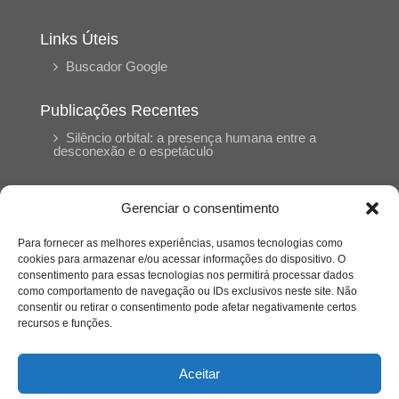
Links Úteis
Buscador Google
Publicações Recentes
Silêncio orbital: a presença humana entre a
desconexão e o espetáculo
A reinvenção do trabalho e o choque geracional:
Gerenciar o consentimento
uma análise crítica do mercado contemporâneo
em “Um Senhor Estagiário”
Para fornecer as melhores experiências, usamos tecnologias como
cookies para armazenar e/ou acessar informações do dispositivo. O
consentimento para essas tecnologias nos permitirá processar dados
O corpo como expressão do cuidado
como comportamento de navegação ou IDs exclusivos neste site. Não
psicológico: (En)Cena entrevista Eliz Dorneles
consentir ou retirar o consentimento pode afetar negativamente certos
recursos e funções.
Violência, saúde mental e a difícil construção do
acolhimento institucional: (En)cena entrevista
Aceitar
Izabella Ferreira dos Santos, Conselheira do
CRP-23