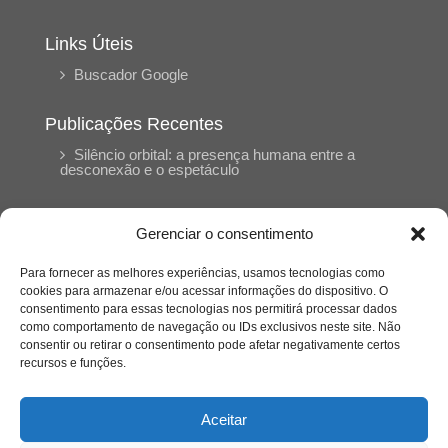
Links Úteis
Buscador Google
Publicações Recentes
Silêncio orbital: a presença humana entre a
desconexão e o espetáculo
A reinvenção do trabalho e o choque geracional:
Gerenciar o consentimento
uma análise crítica do mercado contemporâneo
em “Um Senhor Estagiário”
Para fornecer as melhores experiências, usamos tecnologias como
cookies para armazenar e/ou acessar informações do dispositivo. O
consentimento para essas tecnologias nos permitirá processar dados
O corpo como expressão do cuidado
como comportamento de navegação ou IDs exclusivos neste site. Não
psicológico: (En)Cena entrevista Eliz Dorneles
consentir ou retirar o consentimento pode afetar negativamente certos
recursos e funções.
Violência, saúde mental e a difícil construção do
acolhimento institucional: (En)cena entrevista
Aceitar
Izabella Ferreira dos Santos, Conselheira do
CRP-23