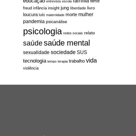
família
educação
filme
entrevista
escola
jung
livro
freud
infância
insight
liberdade
mulher
loucura
morte
luto
maternidade
pandemia
psicanálise
psicologia
relato
redes sociais
saúde mental
saúde
sociedade
sexualidade
SUS
vida
tecnologia
trabalho
tempo
terapia
violência