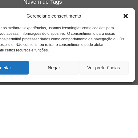
Nuvem de Tags
amor
caos
ansiedade
arte
CAPS
Gerenciar o consentimento
e o
cinema
covid-19
comportamento
corpo
er as melhores experiências, usamos tecnologias como cookies para
cultura
cuidado
crianca
depressao
/ou acessar informações do dispositivo. O consentimento para essas
família
educação
filme
entrevista
escola
o
 nos permitirá processar dados como comportamento de navegação ou IDs
se
jung
livro
freud
infância
insight
liberdade
este site. Não consentir ou retirar o consentimento pode afetar
mulher
loucura
morte
e certos recursos e funções.
luto
maternidade
hor
pandemia
psicanálise
psicologia
ceitar
Negar
Ver preferências
relato
redes sociais
o
saúde mental
saúde
a
sociedade
sexualidade
SUS
vida
tecnologia
trabalho
tempo
terapia
violência
nto
sta