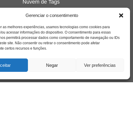
Nuvem de Tags
amor
caos
ansiedade
arte
CAPS
Gerenciar o consentimento
e o
cinema
covid-19
comportamento
corpo
er as melhores experiências, usamos tecnologias como cookies para
cultura
cuidado
crianca
depressao
/ou acessar informações do dispositivo. O consentimento para essas
família
educação
filme
entrevista
escola
o
 nos permitirá processar dados como comportamento de navegação ou IDs
se
jung
livro
freud
infância
insight
liberdade
este site. Não consentir ou retirar o consentimento pode afetar
mulher
loucura
morte
e certos recursos e funções.
luto
maternidade
hor
pandemia
psicanálise
psicologia
ceitar
Negar
Ver preferências
relato
redes sociais
o
saúde mental
saúde
a
sociedade
sexualidade
SUS
vida
tecnologia
trabalho
tempo
terapia
violência
nto
sta