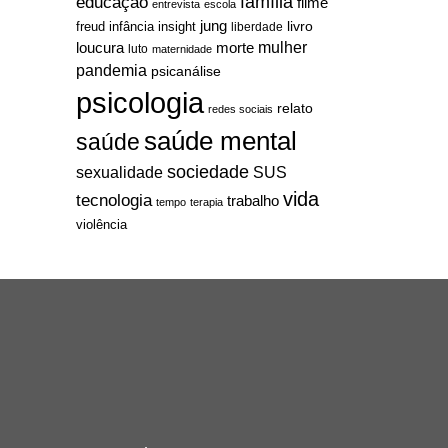
família
educação
filme
entrevista
escola
jung
livro
freud
infância
insight
liberdade
mulher
loucura
morte
luto
maternidade
pandemia
psicanálise
psicologia
relato
redes sociais
saúde mental
saúde
sociedade
sexualidade
SUS
vida
tecnologia
trabalho
tempo
terapia
violência