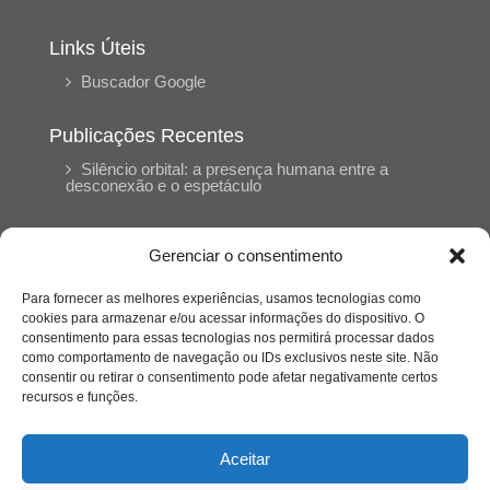
Links Úteis
Buscador Google
Publicações Recentes
Silêncio orbital: a presença humana entre a
desconexão e o espetáculo
A reinvenção do trabalho e o choque geracional:
Gerenciar o consentimento
uma análise crítica do mercado contemporâneo
em “Um Senhor Estagiário”
Para fornecer as melhores experiências, usamos tecnologias como
cookies para armazenar e/ou acessar informações do dispositivo. O
consentimento para essas tecnologias nos permitirá processar dados
O corpo como expressão do cuidado
como comportamento de navegação ou IDs exclusivos neste site. Não
psicológico: (En)Cena entrevista Eliz Dorneles
consentir ou retirar o consentimento pode afetar negativamente certos
recursos e funções.
Violência, saúde mental e a difícil construção do
acolhimento institucional: (En)cena entrevista
Aceitar
Izabella Ferreira dos Santos, Conselheira do
CRP-23