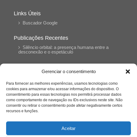
Links Úteis
Buscador Google
Publicações Recentes
Silêncio orbital: a presença humana entre a
desconexão e o espetáculo
A reinvenção do trabalho e o choque geracional:
Gerenciar o consentimento
uma análise crítica do mercado contemporâneo
em “Um Senhor Estagiário”
Para fornecer as melhores experiências, usamos tecnologias como
cookies para armazenar e/ou acessar informações do dispositivo. O
consentimento para essas tecnologias nos permitirá processar dados
O corpo como expressão do cuidado
como comportamento de navegação ou IDs exclusivos neste site. Não
psicológico: (En)Cena entrevista Eliz Dorneles
consentir ou retirar o consentimento pode afetar negativamente certos
recursos e funções.
Violência, saúde mental e a difícil construção do
acolhimento institucional: (En)cena entrevista
Aceitar
Izabella Ferreira dos Santos, Conselheira do
CRP-23