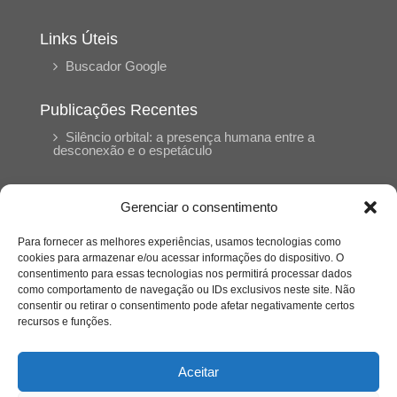
Links Úteis
Buscador Google
Publicações Recentes
Silêncio orbital: a presença humana entre a
desconexão e o espetáculo
A reinvenção do trabalho e o choque geracional:
Gerenciar o consentimento
uma análise crítica do mercado contemporâneo
em “Um Senhor Estagiário”
Para fornecer as melhores experiências, usamos tecnologias como
cookies para armazenar e/ou acessar informações do dispositivo. O
consentimento para essas tecnologias nos permitirá processar dados
O corpo como expressão do cuidado
como comportamento de navegação ou IDs exclusivos neste site. Não
psicológico: (En)Cena entrevista Eliz Dorneles
consentir ou retirar o consentimento pode afetar negativamente certos
recursos e funções.
Violência, saúde mental e a difícil construção do
acolhimento institucional: (En)cena entrevista
Aceitar
Izabella Ferreira dos Santos, Conselheira do
CRP-23