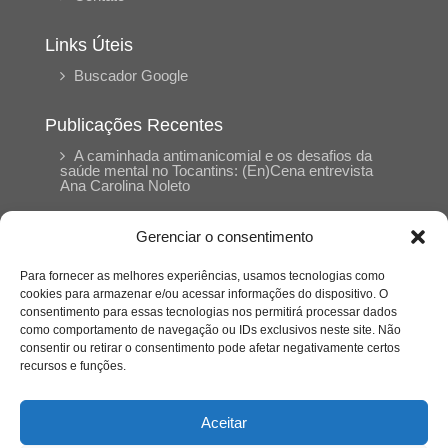
Links Úteis
Buscador Google
Publicações Recentes
A caminhada antimanicomial e os desafios da
saúde mental no Tocantins: (En)Cena entrevista
Ana Carolina Noleto
Gerenciar o consentimento
A Psicologia como espaço de cuidado para
mulheres: (En)Cena entrevista Rayla Soares
Para fornecer as melhores experiências, usamos tecnologias como
cookies para armazenar e/ou acessar informações do dispositivo. O
consentimento para essas tecnologias nos permitirá processar dados
Entre autocontrole e aprendizagem: o
como comportamento de navegação ou IDs exclusivos neste site. Não
desenvolvimento comportamental em Kung Fu
Panda
consentir ou retirar o consentimento pode afetar negativamente certos
recursos e funções.
Entre o prato saudável e o consumo
compulsivo: a contradição alimentar do brasileiro
Aceitar
contemporâneo