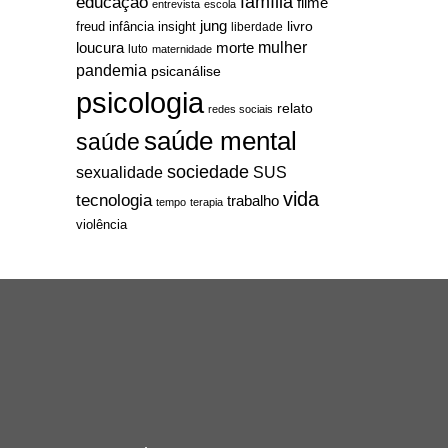
família
educação
filme
entrevista
escola
jung
livro
freud
infância
insight
liberdade
mulher
loucura
morte
luto
maternidade
pandemia
psicanálise
psicologia
relato
redes sociais
saúde mental
saúde
sociedade
sexualidade
SUS
vida
tecnologia
trabalho
tempo
terapia
violência