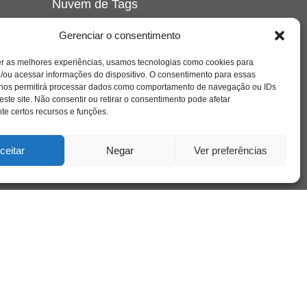
Nuvem de Tags
amor
caos
ansiedade
arte
CAPS
Gerenciar o consentimento
e o
cinema
covid-19
comportamento
corpo
er as melhores experiências, usamos tecnologias como cookies para
cultura
cuidado
crianca
depressao
/ou acessar informações do dispositivo. O consentimento para essas
família
educação
filme
entrevista
escola
o
 nos permitirá processar dados como comportamento de navegação ou IDs
se
jung
livro
freud
infância
insight
liberdade
este site. Não consentir ou retirar o consentimento pode afetar
mulher
loucura
morte
e certos recursos e funções.
luto
maternidade
hor
pandemia
psicanálise
psicologia
ceitar
Negar
Ver preferências
relato
redes sociais
o
saúde mental
saúde
a
sociedade
sexualidade
SUS
vida
tecnologia
trabalho
tempo
terapia
violência
nto
sta