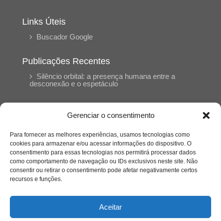
Links Úteis
Buscador Google
Publicações Recentes
Silêncio orbital: a presença humana entre a
desconexão e o espetáculo
A reinvenção do trabalho e o choque geracional:
Gerenciar o consentimento
uma análise crítica do mercado contemporâneo
em “Um Senhor Estagiário”
Para fornecer as melhores experiências, usamos tecnologias como
cookies para armazenar e/ou acessar informações do dispositivo. O
consentimento para essas tecnologias nos permitirá processar dados
O corpo como expressão do cuidado
como comportamento de navegação ou IDs exclusivos neste site. Não
psicológico: (En)Cena entrevista Eliz Dorneles
consentir ou retirar o consentimento pode afetar negativamente certos
recursos e funções.
Violência, saúde mental e a difícil construção do
acolhimento institucional: (En)cena entrevista
Aceitar
Izabella Ferreira dos Santos, Conselheira do
CRP-23