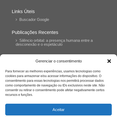
Links Úteis
Buscador Google
Publicações Recentes
Silêncio orbital: a presença humana entre a
desconexão e o espetáculo
A reinvenção do trabalho e o choque geracional:
Gerenciar o consentimento
uma análise crítica do mercado contemporâneo
em “Um Senhor Estagiário”
Para fornecer as melhores experiências, usamos tecnologias como
cookies para armazenar e/ou acessar informações do dispositivo. O
consentimento para essas tecnologias nos permitirá processar dados
O corpo como expressão do cuidado
como comportamento de navegação ou IDs exclusivos neste site. Não
psicológico: (En)Cena entrevista Eliz Dorneles
consentir ou retirar o consentimento pode afetar negativamente certos
recursos e funções.
Violência, saúde mental e a difícil construção do
acolhimento institucional: (En)cena entrevista
Aceitar
Izabella Ferreira dos Santos, Conselheira do
CRP-23