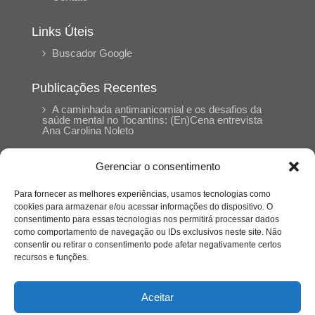
Links Úteis
Buscador Google
Publicações Recentes
A caminhada antimanicomial e os desafios da
saúde mental no Tocantins: (En)Cena entrevista
Ana Carolina Noleto
Gerenciar o consentimento
A Psicologia como espaço de cuidado para
mulheres: (En)Cena entrevista Rayla Soares
Para fornecer as melhores experiências, usamos tecnologias como
cookies para armazenar e/ou acessar informações do dispositivo. O
consentimento para essas tecnologias nos permitirá processar dados
Entre autocontrole e aprendizagem: o
como comportamento de navegação ou IDs exclusivos neste site. Não
desenvolvimento comportamental em Kung Fu
Panda
consentir ou retirar o consentimento pode afetar negativamente certos
recursos e funções.
Entre o prato saudável e o consumo
compulsivo: a contradição alimentar do brasileiro
Aceitar
contemporâneo