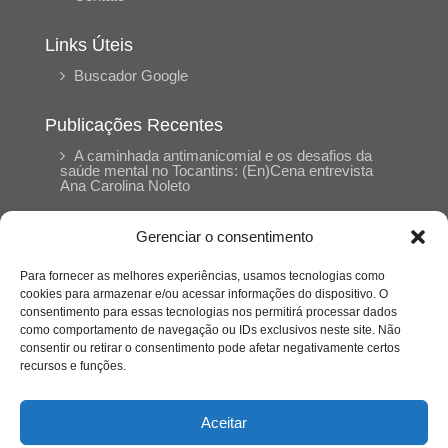
Links Úteis
Buscador Google
Publicações Recentes
A caminhada antimanicomial e os desafios da
saúde mental no Tocantins: (En)Cena entrevista
Ana Carolina Noleto
Gerenciar o consentimento
A Psicologia como espaço de cuidado para
mulheres: (En)Cena entrevista Rayla Soares
Para fornecer as melhores experiências, usamos tecnologias como
cookies para armazenar e/ou acessar informações do dispositivo. O
consentimento para essas tecnologias nos permitirá processar dados
Entre autocontrole e aprendizagem: o
como comportamento de navegação ou IDs exclusivos neste site. Não
desenvolvimento comportamental em Kung Fu
Panda
consentir ou retirar o consentimento pode afetar negativamente certos
recursos e funções.
Entre o prato saudável e o consumo
compulsivo: a contradição alimentar do brasileiro
Aceitar
contemporâneo