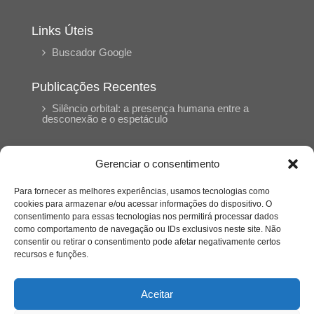
Links Úteis
Buscador Google
Publicações Recentes
Silêncio orbital: a presença humana entre a
desconexão e o espetáculo
A reinvenção do trabalho e o choque geracional:
Gerenciar o consentimento
uma análise crítica do mercado contemporâneo
em “Um Senhor Estagiário”
Para fornecer as melhores experiências, usamos tecnologias como
cookies para armazenar e/ou acessar informações do dispositivo. O
consentimento para essas tecnologias nos permitirá processar dados
O corpo como expressão do cuidado
como comportamento de navegação ou IDs exclusivos neste site. Não
psicológico: (En)Cena entrevista Eliz Dorneles
consentir ou retirar o consentimento pode afetar negativamente certos
recursos e funções.
Violência, saúde mental e a difícil construção do
acolhimento institucional: (En)cena entrevista
Aceitar
Izabella Ferreira dos Santos, Conselheira do
CRP-23