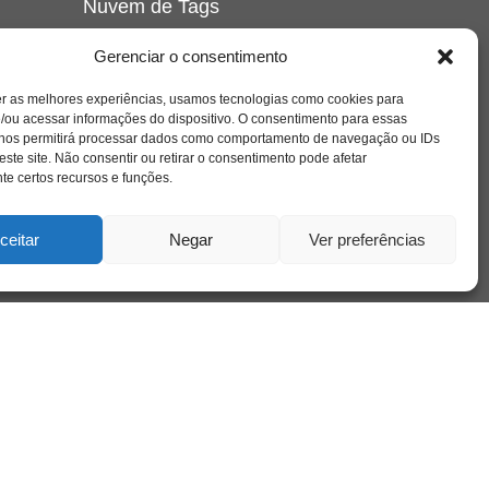
Nuvem de Tags
amor
caos
ansiedade
arte
CAPS
Gerenciar o consentimento
e o
cinema
covid-19
comportamento
corpo
er as melhores experiências, usamos tecnologias como cookies para
cultura
cuidado
crianca
depressao
/ou acessar informações do dispositivo. O consentimento para essas
família
educação
filme
entrevista
escola
o
 nos permitirá processar dados como comportamento de navegação ou IDs
se
jung
livro
freud
infância
insight
liberdade
este site. Não consentir ou retirar o consentimento pode afetar
mulher
loucura
morte
e certos recursos e funções.
luto
maternidade
hor
pandemia
psicanálise
psicologia
ceitar
Negar
Ver preferências
relato
redes sociais
o
saúde mental
saúde
a
sociedade
sexualidade
SUS
vida
tecnologia
trabalho
tempo
terapia
violência
nto
sta