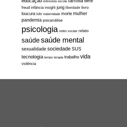
família
educação
filme
entrevista
escola
jung
livro
freud
infância
insight
liberdade
mulher
loucura
morte
luto
maternidade
pandemia
psicanálise
psicologia
relato
redes sociais
saúde mental
saúde
sociedade
sexualidade
SUS
vida
tecnologia
trabalho
tempo
terapia
violência