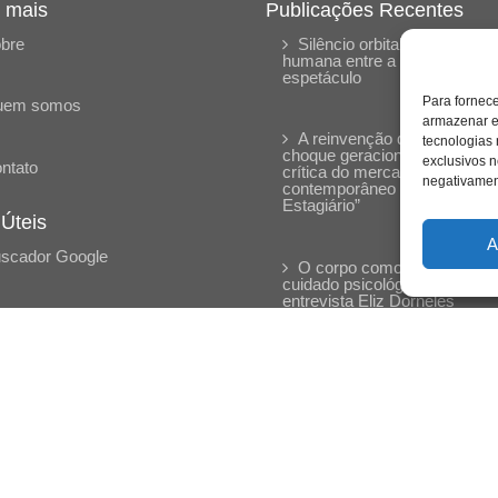
 mais
Publicações Recentes
bre
Silêncio orbital: a presença
humana entre a desconexão 
espetáculo
Para fornec
uem somos
armazenar e
A reinvenção do trabalho e 
tecnologias
choque geracional: uma análi
exclusivos n
ntato
crítica do mercado
negativament
contemporâneo em “Um Sen
Estagiário”
 Úteis
A
scador Google
O corpo como expressão d
cuidado psicológico: (En)Cen
entrevista Eliz Dorneles
Violência, saúde mental e a
difícil construção do acolhime
institucional: (En)cena entrevi
Izabella Ferreira dos Santos,
Conselheira do CRP-23
Ser mulher, pensar gênero,