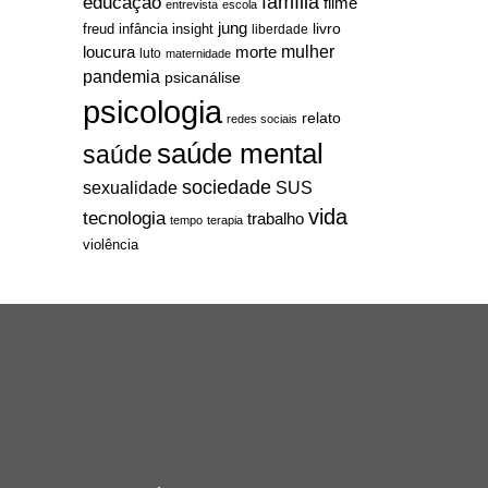
família
educação
filme
entrevista
escola
jung
livro
freud
infância
insight
liberdade
mulher
loucura
morte
luto
maternidade
pandemia
psicanálise
psicologia
relato
redes sociais
saúde mental
saúde
sociedade
sexualidade
SUS
vida
tecnologia
trabalho
tempo
terapia
violência