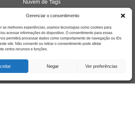
Nuvem de Tags
amor
caos
ansiedade
arte
CAPS
Gerenciar o consentimento
e o
cinema
covid-19
comportamento
corpo
er as melhores experiências, usamos tecnologias como cookies para
cultura
cuidado
crianca
depressao
/ou acessar informações do dispositivo. O consentimento para essas
família
educação
filme
entrevista
escola
o
 nos permitirá processar dados como comportamento de navegação ou IDs
se
jung
livro
freud
infância
insight
liberdade
este site. Não consentir ou retirar o consentimento pode afetar
mulher
loucura
morte
e certos recursos e funções.
luto
maternidade
hor
pandemia
psicanálise
psicologia
ceitar
Negar
Ver preferências
relato
redes sociais
o
saúde mental
saúde
a
sociedade
sexualidade
SUS
vida
tecnologia
trabalho
tempo
terapia
violência
nto
sta