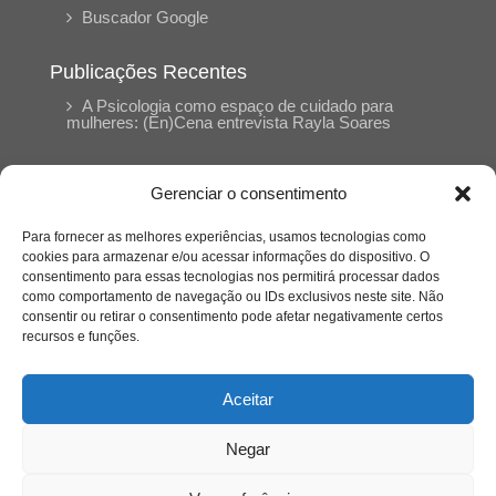
Buscador Google
Publicações Recentes
A Psicologia como espaço de cuidado para
mulheres: (En)Cena entrevista Rayla Soares
Entre cores e memórias: a arte de Junior
Gerenciar o consentimento
Rabisco e os traços históricos de Porto Nacional
Para fornecer as melhores experiências, usamos tecnologias como
cookies para armazenar e/ou acessar informações do dispositivo. O
Entre autocontrole e aprendizagem: o
consentimento para essas tecnologias nos permitirá processar dados
desenvolvimento comportamental em Kung Fu
como comportamento de navegação ou IDs exclusivos neste site. Não
Panda
consentir ou retirar o consentimento pode afetar negativamente certos
recursos e funções.
Entre o prato saudável e o consumo
compulsivo: a contradição alimentar do brasileiro
contemporâneo
Aceitar
Negar
O invisível que adoece: memória, trauma e o
silêncio do Césio-137