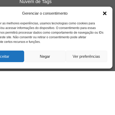
Nuvem de Tags
amor
caos
ansiedade
arte
CAPS
Gerenciar o consentimento
e o
cinema
covid-19
comportamento
corpo
er as melhores experiências, usamos tecnologias como cookies para
cultura
cuidado
crianca
depressao
/ou acessar informações do dispositivo. O consentimento para essas
família
educação
filme
entrevista
escola
o
 nos permitirá processar dados como comportamento de navegação ou IDs
se
jung
livro
freud
infância
insight
liberdade
este site. Não consentir ou retirar o consentimento pode afetar
mulher
loucura
morte
e certos recursos e funções.
luto
maternidade
hor
pandemia
psicanálise
psicologia
ceitar
Negar
Ver preferências
relato
redes sociais
o
saúde mental
saúde
a
sociedade
sexualidade
SUS
vida
tecnologia
trabalho
tempo
terapia
violência
nto
sta