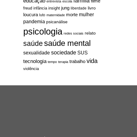
família
educação
filme
entrevista
escola
jung
livro
freud
infância
insight
liberdade
mulher
loucura
morte
luto
maternidade
pandemia
psicanálise
psicologia
relato
redes sociais
saúde mental
saúde
sociedade
sexualidade
SUS
vida
tecnologia
trabalho
tempo
terapia
violência