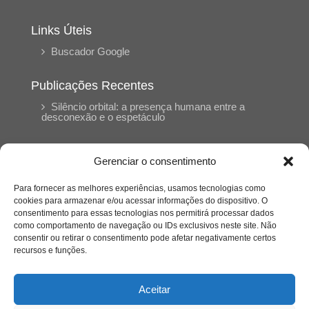
Links Úteis
Buscador Google
Publicações Recentes
Silêncio orbital: a presença humana entre a
desconexão e o espetáculo
A reinvenção do trabalho e o choque geracional:
Gerenciar o consentimento
uma análise crítica do mercado contemporâneo
em “Um Senhor Estagiário”
Para fornecer as melhores experiências, usamos tecnologias como
cookies para armazenar e/ou acessar informações do dispositivo. O
consentimento para essas tecnologias nos permitirá processar dados
O corpo como expressão do cuidado
como comportamento de navegação ou IDs exclusivos neste site. Não
psicológico: (En)Cena entrevista Eliz Dorneles
consentir ou retirar o consentimento pode afetar negativamente certos
recursos e funções.
Violência, saúde mental e a difícil construção do
acolhimento institucional: (En)cena entrevista
Aceitar
Izabella Ferreira dos Santos, Conselheira do
CRP-23