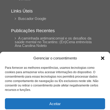
Links Úteis
Buscador Google
Publicações Recentes
A caminhada antimanicomial e os desafios da
saúde mental no Tocantins: (En)Cena entrevista
Ana Carolina Noleto
Gerenciar o consentimento
A Psicologia como espaço de cuidado para
mulheres: (En)Cena entrevista Rayla Soares
Para fornecer as melhores experiências, usamos tecnologias como
cookies para armazenar e/ou acessar informações do dispositivo. O
consentimento para essas tecnologias nos permitirá processar dados
Entre autocontrole e aprendizagem: o
como comportamento de navegação ou IDs exclusivos neste site. Não
desenvolvimento comportamental em Kung Fu
Panda
consentir ou retirar o consentimento pode afetar negativamente certos
recursos e funções.
Entre o prato saudável e o consumo
compulsivo: a contradição alimentar do brasileiro
Aceitar
contemporâneo