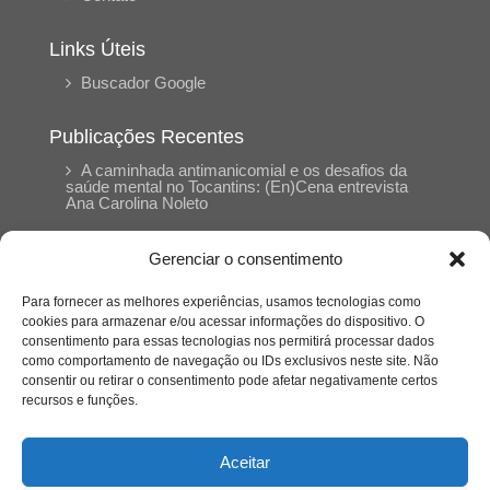
Links Úteis
Buscador Google
Publicações Recentes
A caminhada antimanicomial e os desafios da
saúde mental no Tocantins: (En)Cena entrevista
Ana Carolina Noleto
Gerenciar o consentimento
A Psicologia como espaço de cuidado para
mulheres: (En)Cena entrevista Rayla Soares
Para fornecer as melhores experiências, usamos tecnologias como
cookies para armazenar e/ou acessar informações do dispositivo. O
consentimento para essas tecnologias nos permitirá processar dados
Entre autocontrole e aprendizagem: o
como comportamento de navegação ou IDs exclusivos neste site. Não
desenvolvimento comportamental em Kung Fu
Panda
consentir ou retirar o consentimento pode afetar negativamente certos
recursos e funções.
Entre o prato saudável e o consumo
compulsivo: a contradição alimentar do brasileiro
Aceitar
contemporâneo