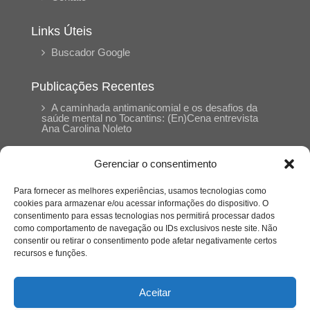
Links Úteis
Buscador Google
Publicações Recentes
A caminhada antimanicomial e os desafios da
saúde mental no Tocantins: (En)Cena entrevista
Ana Carolina Noleto
Gerenciar o consentimento
A Psicologia como espaço de cuidado para
mulheres: (En)Cena entrevista Rayla Soares
Para fornecer as melhores experiências, usamos tecnologias como
cookies para armazenar e/ou acessar informações do dispositivo. O
consentimento para essas tecnologias nos permitirá processar dados
Entre autocontrole e aprendizagem: o
como comportamento de navegação ou IDs exclusivos neste site. Não
desenvolvimento comportamental em Kung Fu
Panda
consentir ou retirar o consentimento pode afetar negativamente certos
recursos e funções.
Entre o prato saudável e o consumo
compulsivo: a contradição alimentar do brasileiro
Aceitar
contemporâneo