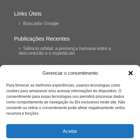
Links Úteis
Buscador Google
Publicações Recentes
Silêncio orbital: a presença humana entre a
desconexão e o espetáculo
A reinvenção do trabalho e o choque geracional:
Gerenciar o consentimento
uma análise crítica do mercado contemporâneo
em “Um Senhor Estagiário”
Para fornecer as melhores experiências, usamos tecnologias como
cookies para armazenar e/ou acessar informações do dispositivo. O
consentimento para essas tecnologias nos permitirá processar dados
O corpo como expressão do cuidado
como comportamento de navegação ou IDs exclusivos neste site. Não
psicológico: (En)Cena entrevista Eliz Dorneles
consentir ou retirar o consentimento pode afetar negativamente certos
recursos e funções.
Violência, saúde mental e a difícil construção do
acolhimento institucional: (En)cena entrevista
Aceitar
Izabella Ferreira dos Santos, Conselheira do
CRP-23