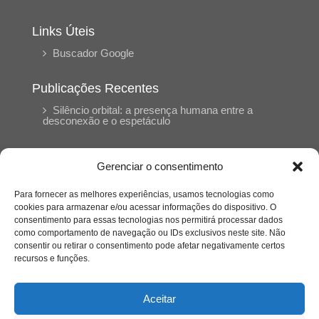
Links Úteis
Buscador Google
Publicações Recentes
Silêncio orbital: a presença humana entre a
desconexão e o espetáculo
A reinvenção do trabalho e o choque geracional:
Gerenciar o consentimento
uma análise crítica do mercado contemporâneo
em “Um Senhor Estagiário”
Para fornecer as melhores experiências, usamos tecnologias como
cookies para armazenar e/ou acessar informações do dispositivo. O
consentimento para essas tecnologias nos permitirá processar dados
O corpo como expressão do cuidado
como comportamento de navegação ou IDs exclusivos neste site. Não
psicológico: (En)Cena entrevista Eliz Dorneles
consentir ou retirar o consentimento pode afetar negativamente certos
recursos e funções.
Violência, saúde mental e a difícil construção do
acolhimento institucional: (En)cena entrevista
Aceitar
Izabella Ferreira dos Santos, Conselheira do
CRP-23