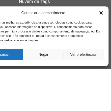
Nuvem de Tags
amor
caos
ansiedade
arte
CAPS
Gerenciar o consentimento
e o
cinema
covid-19
comportamento
corpo
er as melhores experiências, usamos tecnologias como cookies para
cultura
cuidado
crianca
depressao
/ou acessar informações do dispositivo. O consentimento para essas
família
educação
filme
entrevista
escola
o
 nos permitirá processar dados como comportamento de navegação ou IDs
se
jung
livro
freud
infância
insight
liberdade
este site. Não consentir ou retirar o consentimento pode afetar
mulher
loucura
morte
e certos recursos e funções.
luto
maternidade
hor
pandemia
psicanálise
psicologia
ceitar
Negar
Ver preferências
relato
redes sociais
o
saúde mental
saúde
a
sociedade
sexualidade
SUS
vida
tecnologia
trabalho
tempo
terapia
violência
nto
sta