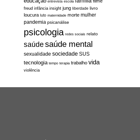
família
educação
filme
entrevista
escola
jung
livro
freud
infância
insight
liberdade
mulher
loucura
morte
luto
maternidade
pandemia
psicanálise
psicologia
relato
redes sociais
saúde mental
saúde
sociedade
sexualidade
SUS
vida
tecnologia
trabalho
tempo
terapia
violência