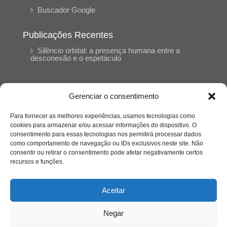
Buscador Google
Publicações Recentes
Silêncio orbital: a presença humana entre a
desconexão e o espetáculo
A reinvenção do trabalho e o choque geracional:
uma análise crítica do mercado contemporâneo
Gerenciar o consentimento
em “Um Senhor Estagiário”
Para fornecer as melhores experiências, usamos tecnologias como
cookies para armazenar e/ou acessar informações do dispositivo. O
O corpo como expressão do cuidado
consentimento para essas tecnologias nos permitirá processar dados
psicológico: (En)Cena entrevista Eliz Dorneles
como comportamento de navegação ou IDs exclusivos neste site. Não
consentir ou retirar o consentimento pode afetar negativamente certos
recursos e funções.
Violência, saúde mental e a difícil construção do
acolhimento institucional: (En)cena entrevista
Izabella Ferreira dos Santos, Conselheira do
Aceitar
CRP-23
Negar
Ser mulher, pensar gênero, enfrentar o mundo: