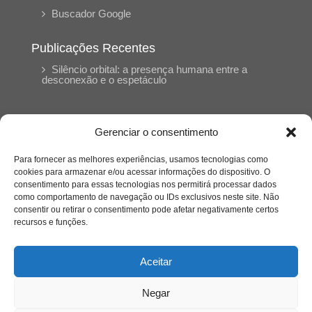
Buscador Google
Publicações Recentes
Silêncio orbital: a presença humana entre a
desconexão e o espetáculo
A reinvenção do trabalho e o choque geracional:
uma análise crítica do mercado contemporâneo
Gerenciar o consentimento
em “Um Senhor Estagiário”
Para fornecer as melhores experiências, usamos tecnologias como
cookies para armazenar e/ou acessar informações do dispositivo. O
O corpo como expressão do cuidado
consentimento para essas tecnologias nos permitirá processar dados
psicológico: (En)Cena entrevista Eliz Dorneles
como comportamento de navegação ou IDs exclusivos neste site. Não
consentir ou retirar o consentimento pode afetar negativamente certos
recursos e funções.
Violência, saúde mental e a difícil construção do
acolhimento institucional: (En)cena entrevista
Izabella Ferreira dos Santos, Conselheira do
Aceitar
CRP-23
Negar
Ser mulher, pensar gênero, enfrentar o mundo: