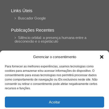
Links Úteis
Buscador Google
Publicações Recentes
Silêncio orbital: a presença humana entre a
desconexão e o espetáculo
A reinvenção do trabalho e o choque geracional:
Gerenciar o consentimento
uma análise crítica do mercado contemporâneo
em “Um Senhor Estagiário”
Para fornecer as melhores experiências, usamos tecnologias como
cookies para armazenar e/ou acessar informações do dispositivo. O
consentimento para essas tecnologias nos permitirá processar dados
O corpo como expressão do cuidado
como comportamento de navegação ou IDs exclusivos neste site. Não
psicológico: (En)Cena entrevista Eliz Dorneles
consentir ou retirar o consentimento pode afetar negativamente certos
recursos e funções.
Violência, saúde mental e a difícil construção do
acolhimento institucional: (En)cena entrevista
Aceitar
Izabella Ferreira dos Santos, Conselheira do
CRP-23