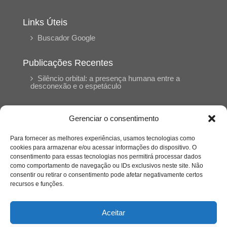
Links Úteis
Buscador Google
Publicações Recentes
Silêncio orbital: a presença humana entre a
desconexão e o espetáculo
A reinvenção do trabalho e o choque geracional:
Gerenciar o consentimento
uma análise crítica do mercado contemporâneo
em “Um Senhor Estagiário”
Para fornecer as melhores experiências, usamos tecnologias como
cookies para armazenar e/ou acessar informações do dispositivo. O
consentimento para essas tecnologias nos permitirá processar dados
O corpo como expressão do cuidado
como comportamento de navegação ou IDs exclusivos neste site. Não
psicológico: (En)Cena entrevista Eliz Dorneles
consentir ou retirar o consentimento pode afetar negativamente certos
recursos e funções.
Violência, saúde mental e a difícil construção do
acolhimento institucional: (En)cena entrevista
Aceitar
Izabella Ferreira dos Santos, Conselheira do
CRP-23