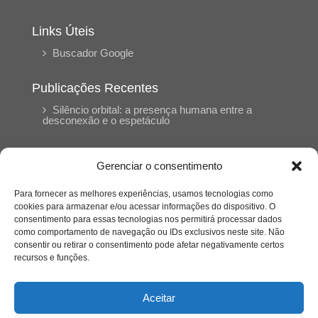
Links Úteis
Buscador Google
Publicações Recentes
Silêncio orbital: a presença humana entre a
desconexão e o espetáculo
A reinvenção do trabalho e o choque geracional:
Gerenciar o consentimento
uma análise crítica do mercado contemporâneo
em “Um Senhor Estagiário”
Para fornecer as melhores experiências, usamos tecnologias como
cookies para armazenar e/ou acessar informações do dispositivo. O
consentimento para essas tecnologias nos permitirá processar dados
O corpo como expressão do cuidado
como comportamento de navegação ou IDs exclusivos neste site. Não
psicológico: (En)Cena entrevista Eliz Dorneles
consentir ou retirar o consentimento pode afetar negativamente certos
recursos e funções.
Violência, saúde mental e a difícil construção do
acolhimento institucional: (En)cena entrevista
Aceitar
Izabella Ferreira dos Santos, Conselheira do
CRP-23