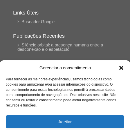
Links Úteis
Buscador Google
Publicações Recentes
Silêncio orbital: a presença humana entre a
desconexão e o espetáculo
A reinvenção do trabalho e o choque geracional:
Gerenciar o consentimento
uma análise crítica do mercado contemporâneo
em “Um Senhor Estagiário”
Para fornecer as melhores experiências, usamos tecnologias como
cookies para armazenar e/ou acessar informações do dispositivo. O
consentimento para essas tecnologias nos permitirá processar dados
O corpo como expressão do cuidado
como comportamento de navegação ou IDs exclusivos neste site. Não
psicológico: (En)Cena entrevista Eliz Dorneles
consentir ou retirar o consentimento pode afetar negativamente certos
recursos e funções.
Violência, saúde mental e a difícil construção do
acolhimento institucional: (En)cena entrevista
Aceitar
Izabella Ferreira dos Santos, Conselheira do
CRP-23