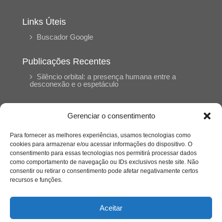
Links Úteis
Buscador Google
Publicações Recentes
Silêncio orbital: a presença humana entre a
desconexão e o espetáculo
A reinvenção do trabalho e o choque geracional:
Gerenciar o consentimento
uma análise crítica do mercado contemporâneo
em “Um Senhor Estagiário”
Para fornecer as melhores experiências, usamos tecnologias como
cookies para armazenar e/ou acessar informações do dispositivo. O
consentimento para essas tecnologias nos permitirá processar dados
O corpo como expressão do cuidado
como comportamento de navegação ou IDs exclusivos neste site. Não
psicológico: (En)Cena entrevista Eliz Dorneles
consentir ou retirar o consentimento pode afetar negativamente certos
recursos e funções.
Violência, saúde mental e a difícil construção do
acolhimento institucional: (En)cena entrevista
Aceitar
Izabella Ferreira dos Santos, Conselheira do
CRP-23