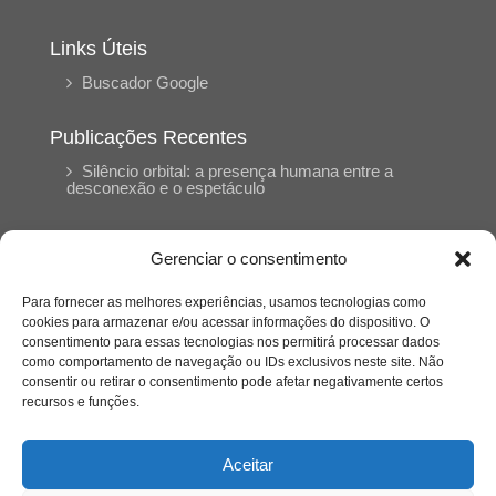
Links Úteis
Buscador Google
Publicações Recentes
Silêncio orbital: a presença humana entre a
desconexão e o espetáculo
A reinvenção do trabalho e o choque geracional:
Gerenciar o consentimento
uma análise crítica do mercado contemporâneo
em “Um Senhor Estagiário”
Para fornecer as melhores experiências, usamos tecnologias como
cookies para armazenar e/ou acessar informações do dispositivo. O
consentimento para essas tecnologias nos permitirá processar dados
O corpo como expressão do cuidado
como comportamento de navegação ou IDs exclusivos neste site. Não
psicológico: (En)Cena entrevista Eliz Dorneles
consentir ou retirar o consentimento pode afetar negativamente certos
recursos e funções.
Violência, saúde mental e a difícil construção do
acolhimento institucional: (En)cena entrevista
Aceitar
Izabella Ferreira dos Santos, Conselheira do
CRP-23