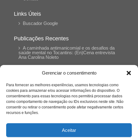
Links Úteis
Buscador Google
Publicações Recentes
A caminhada antimanicomial e os desafios da
saúde mental no Tocantins: (En)Cena entrevista
Ana Carolina Noleto
Gerenciar o consentimento
A Psicologia como espaço de cuidado para
mulheres: (En)Cena entrevista Rayla Soares
Para fornecer as melhores experiências, usamos tecnologias como
cookies para armazenar e/ou acessar informações do dispositivo. O
consentimento para essas tecnologias nos permitirá processar dados
Entre autocontrole e aprendizagem: o
como comportamento de navegação ou IDs exclusivos neste site. Não
desenvolvimento comportamental em Kung Fu
Panda
consentir ou retirar o consentimento pode afetar negativamente certos
recursos e funções.
Entre o prato saudável e o consumo
compulsivo: a contradição alimentar do brasileiro
Aceitar
contemporâneo