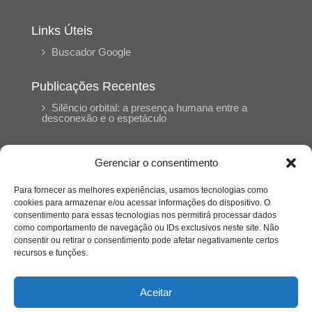
Links Úteis
Buscador Google
Publicações Recentes
Silêncio orbital: a presença humana entre a
desconexão e o espetáculo
A reinvenção do trabalho e o choque geracional:
Gerenciar o consentimento
uma análise crítica do mercado contemporâneo
em “Um Senhor Estagiário”
Para fornecer as melhores experiências, usamos tecnologias como
cookies para armazenar e/ou acessar informações do dispositivo. O
consentimento para essas tecnologias nos permitirá processar dados
O corpo como expressão do cuidado
como comportamento de navegação ou IDs exclusivos neste site. Não
psicológico: (En)Cena entrevista Eliz Dorneles
consentir ou retirar o consentimento pode afetar negativamente certos
recursos e funções.
Violência, saúde mental e a difícil construção do
acolhimento institucional: (En)cena entrevista
Aceitar
Izabella Ferreira dos Santos, Conselheira do
CRP-23