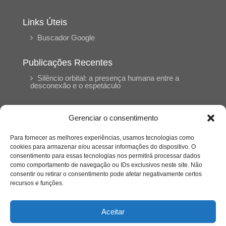
Links Úteis
Buscador Google
Publicações Recentes
Silêncio orbital: a presença humana entre a
desconexão e o espetáculo
A reinvenção do trabalho e o choque geracional:
Gerenciar o consentimento
uma análise crítica do mercado contemporâneo
em “Um Senhor Estagiário”
Para fornecer as melhores experiências, usamos tecnologias como
cookies para armazenar e/ou acessar informações do dispositivo. O
consentimento para essas tecnologias nos permitirá processar dados
O corpo como expressão do cuidado
como comportamento de navegação ou IDs exclusivos neste site. Não
psicológico: (En)Cena entrevista Eliz Dorneles
consentir ou retirar o consentimento pode afetar negativamente certos
recursos e funções.
Violência, saúde mental e a difícil construção do
acolhimento institucional: (En)cena entrevista
Aceitar
Izabella Ferreira dos Santos, Conselheira do
CRP-23