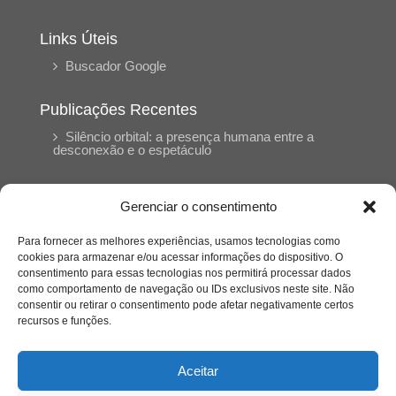
Links Úteis
Buscador Google
Publicações Recentes
Silêncio orbital: a presença humana entre a
desconexão e o espetáculo
A reinvenção do trabalho e o choque geracional:
Gerenciar o consentimento
uma análise crítica do mercado contemporâneo
em “Um Senhor Estagiário”
Para fornecer as melhores experiências, usamos tecnologias como
cookies para armazenar e/ou acessar informações do dispositivo. O
consentimento para essas tecnologias nos permitirá processar dados
O corpo como expressão do cuidado
como comportamento de navegação ou IDs exclusivos neste site. Não
psicológico: (En)Cena entrevista Eliz Dorneles
consentir ou retirar o consentimento pode afetar negativamente certos
recursos e funções.
Violência, saúde mental e a difícil construção do
acolhimento institucional: (En)cena entrevista
Aceitar
Izabella Ferreira dos Santos, Conselheira do
CRP-23