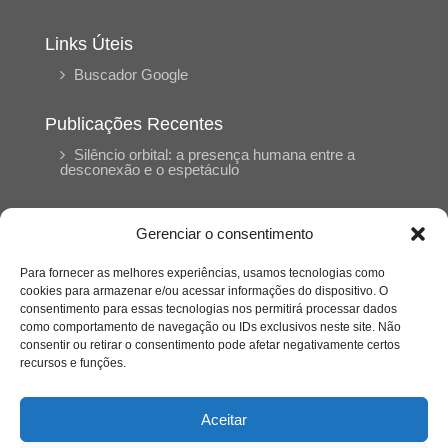
Links Úteis
Buscador Google
Publicações Recentes
Silêncio orbital: a presença humana entre a
desconexão e o espetáculo
A reinvenção do trabalho e o choque geracional:
Gerenciar o consentimento
uma análise crítica do mercado contemporâneo
em “Um Senhor Estagiário”
Para fornecer as melhores experiências, usamos tecnologias como
cookies para armazenar e/ou acessar informações do dispositivo. O
consentimento para essas tecnologias nos permitirá processar dados
O corpo como expressão do cuidado
como comportamento de navegação ou IDs exclusivos neste site. Não
psicológico: (En)Cena entrevista Eliz Dorneles
consentir ou retirar o consentimento pode afetar negativamente certos
recursos e funções.
Violência, saúde mental e a difícil construção do
acolhimento institucional: (En)cena entrevista
Aceitar
Izabella Ferreira dos Santos, Conselheira do
CRP-23