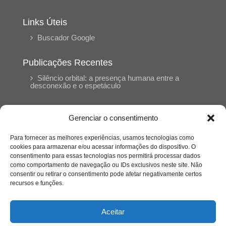
Links Úteis
Buscador Google
Publicações Recentes
Silêncio orbital: a presença humana entre a
desconexão e o espetáculo
A reinvenção do trabalho e o choque geracional:
Gerenciar o consentimento
uma análise crítica do mercado contemporâneo
em “Um Senhor Estagiário”
Para fornecer as melhores experiências, usamos tecnologias como
cookies para armazenar e/ou acessar informações do dispositivo. O
consentimento para essas tecnologias nos permitirá processar dados
O corpo como expressão do cuidado
como comportamento de navegação ou IDs exclusivos neste site. Não
psicológico: (En)Cena entrevista Eliz Dorneles
consentir ou retirar o consentimento pode afetar negativamente certos
recursos e funções.
Violência, saúde mental e a difícil construção do
acolhimento institucional: (En)cena entrevista
Aceitar
Izabella Ferreira dos Santos, Conselheira do
CRP-23