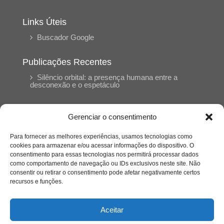
Links Úteis
Buscador Google
Publicações Recentes
Silêncio orbital: a presença humana entre a
desconexão e o espetáculo
A reinvenção do trabalho e o choque geracional:
Gerenciar o consentimento
uma análise crítica do mercado contemporâneo
em “Um Senhor Estagiário”
Para fornecer as melhores experiências, usamos tecnologias como
cookies para armazenar e/ou acessar informações do dispositivo. O
consentimento para essas tecnologias nos permitirá processar dados
O corpo como expressão do cuidado
como comportamento de navegação ou IDs exclusivos neste site. Não
psicológico: (En)Cena entrevista Eliz Dorneles
consentir ou retirar o consentimento pode afetar negativamente certos
recursos e funções.
Violência, saúde mental e a difícil construção do
acolhimento institucional: (En)cena entrevista
Aceitar
Izabella Ferreira dos Santos, Conselheira do
CRP-23